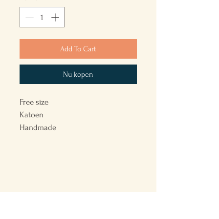
Add To Cart
Nu kopen
Free size
Katoen
Handmade
Back to the Future