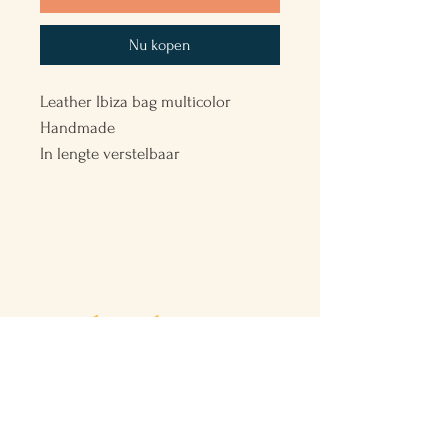
Nu kopen
Leather Ibiza bag multicolor
Handmade
In lengte verstelbaar
Back to the Future
VINTAGE & HANDMADE
Shop