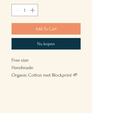
Add To Cart
Nu kopen
Free size
Handmade
Organic Cotton met Blockprint 🌱
Back to the Future