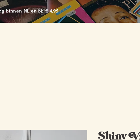
ng binnen NL en BE € 4,95
me
Shop de Collectie
Over BTTF
Lookbook
Cont
Shiny V