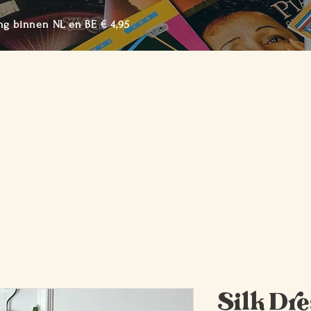
ng binnen NL en BE € 4,95
me
Shop de Collectie
Over BTTF
Lookbook
Cont
Silk Dr