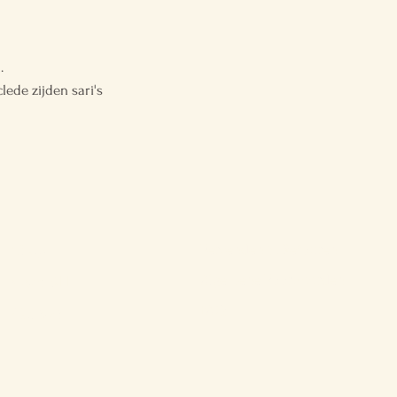
.
ede zijden sari's
Verzenden & Retouren
Shop
Algemene Voorwaarden
Over BTTF
FAQ
Contact