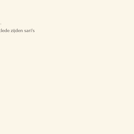
.
ede zijden sari's
Verzenden & Retouren
Shop
Algemene Voorwaarden
Over BTTF
FAQ
Contact