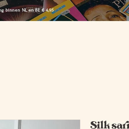
ng binnen NL en BE € 4,95
me
Shop de Collectie
Over BTTF
Lookbook
Cont
Silk sar