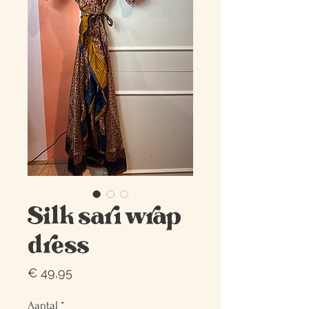
Silk sari wrap
dress
Prijs
€ 49,95
Aantal
*