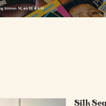
ng binnen NL en BE € 4,95
me
Shop de Collectie
Over BTTF
Lookbook
Cont
Silk Seq