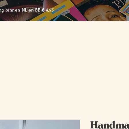
ng binnen NL en BE € 4,95
me
Shop de Collectie
Over BTTF
Lookbook
Cont
Handma