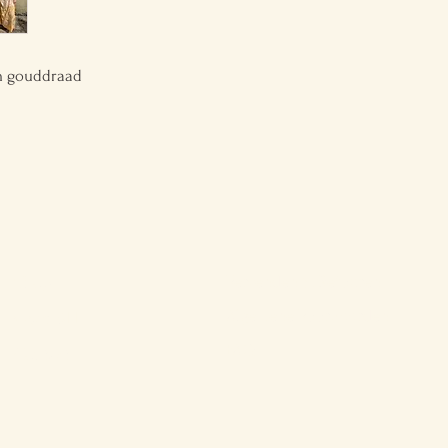
n gouddraad
Verzenden & Retouren
Shop
Algemene Voorwaarden
Over BTTF
FAQ
Contact